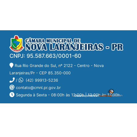
CNPJ: 95.587.663/0001-60
Rua Rio Grande do Sul, nº 2122 - Centro - Nova
Laranjeiras/Pr - CEP 85.350-000
/
(42) 99913-5236
contato@cmnl.pr.gov.br
Segunda à Sexta - 08:00h às 12:00h | 13:00h às 17:00h.