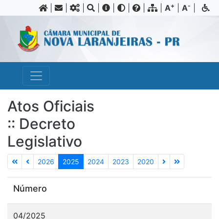
+
-
|
|
|
|
|
|
|
|
A
|
A
|
Atos Oficiais
:: Decreto
Legislativo
2026
2025
2024
2023
2020
Número
04/2025